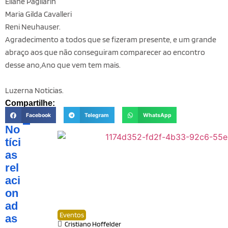
Eliane Pagliarin
Maria Gilda Cavalleri
Reni Neuhauser.
Agradecimento a todos que se fizeram presente, e um grande
abraço aos que não conseguiram comparecer ao encontro
desse ano,Ano que vem tem mais.
Luzerna Noticias.
Compartilhe:
Facebook
Telegram
WhatsApp
No
tíci
as
rel
aci
on
ad
Eventos
as
Cristiano Hoffelder