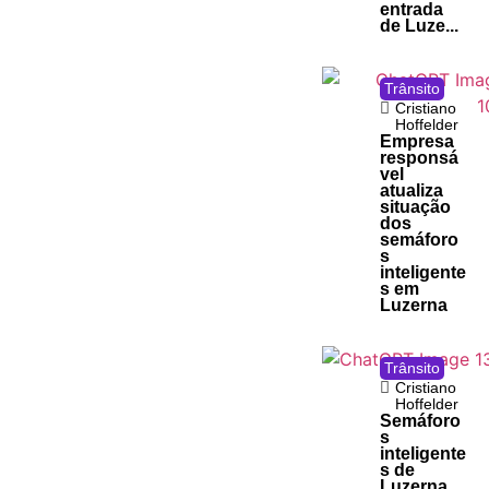
entrada
de Luze...
Trânsito
Cristiano
Hoffelder
Empresa
responsá
vel
atualiza
situação
dos
semáforo
s
inteligente
s em
Luzerna
Trânsito
Cristiano
Hoffelder
Semáforo
s
inteligente
s de
Luzerna