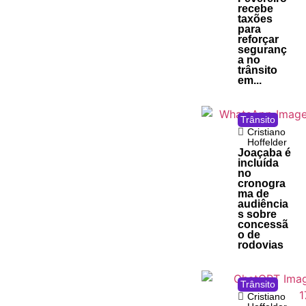
recebe
taxões
para
reforçar
seguranç
a no
trânsito
em...
Trânsito
Cristiano
Hoffelder
Joaçaba é
incluída
no
cronogra
ma de
audiência
s sobre
concessã
o de
rodovias
Trânsito
Cristiano