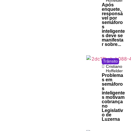
Hoffelder
Após
enquete,
responsá
vel por
semáforo
s
inteligente
s deve se
manifesta
r sobre...
Trânsito
Cristiano
Hoffelder
Problema
s em
semáforo
s
inteligente
s motivam
cobrança
no
Legislativ
o de
Luzerna