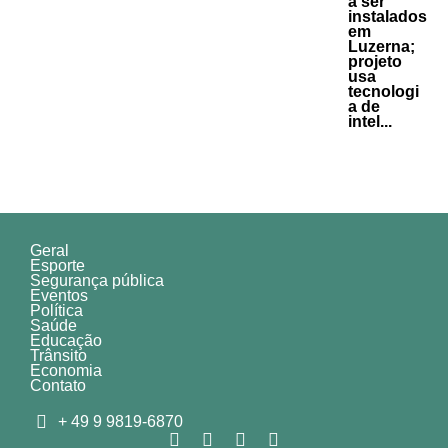
a ser
instalados
em
Luzerna;
projeto
usa
tecnologi
a de
intel...
Geral
Esporte
Segurança pública
Eventos
Política
Saúde
Educação
Trânsito
Economia
Contato
+ 49 9 9819-6870