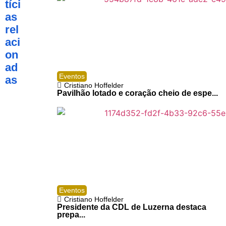
tíci
as
rel
aci
on
ad
Eventos
as
Cristiano Hoffelder
Pavilhão lotado e coração cheio de espe...
Eventos
Cristiano Hoffelder
Presidente da CDL de Luzerna destaca
prepa...