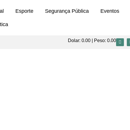
al
Esporte
Segurança Pública
Eventos
tica
Dolar:
0.00
| Peso:
0.00
4% e bate recorde histórico em Santa Cata