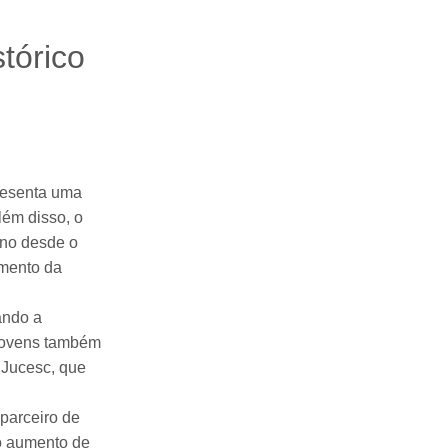
tórico
presenta uma
ém disso, o
ano desde o
imento da
ando a
 jovens também
 Jucesc, que
parceiro de
o aumento de