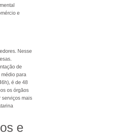
amental
omércio e
dedores. Nesse
resas.
antação de
o médio para
46h), é de 48
dos os órgãos
r serviços mais
tarina
os e