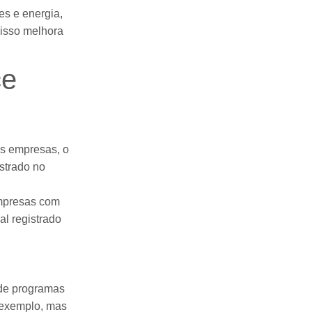
es e energia,
 isso melhora
ce
as empresas, o
strado no
mpresas com
al registrado
 de programas
r exemplo, mas