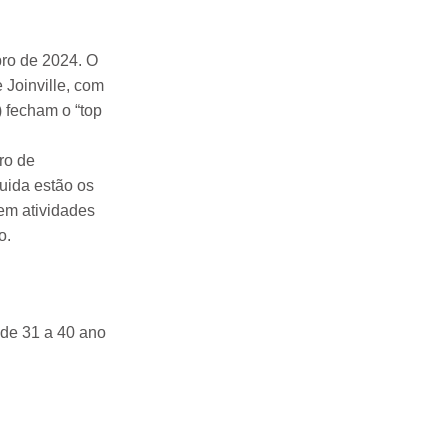
bro de 2024. O
 Joinville, com
 fecham o “top
ro de
uida estão os
tem atividades
o.
 de 31 a 40 ano