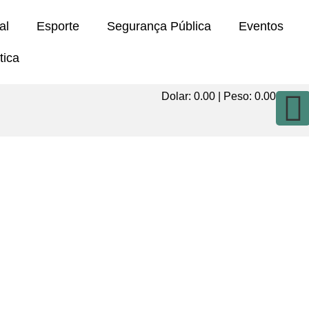
al
Esporte
Segurança Pública
Eventos
tica
Dolar:
0.00
| Peso:
0.00
e 500 kg de maconha em Água Doce