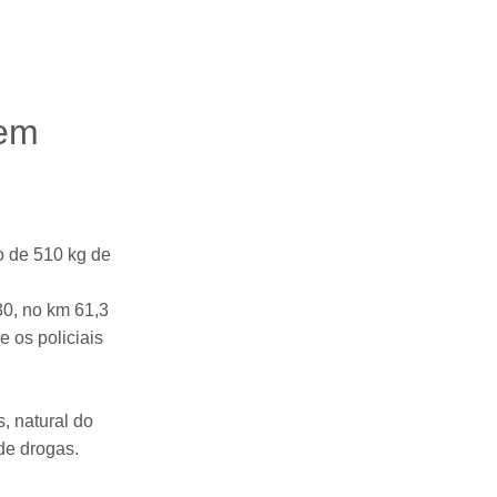
 em
o de 510 kg de
30, no km 61,3
e os policiais
, natural do
de drogas.