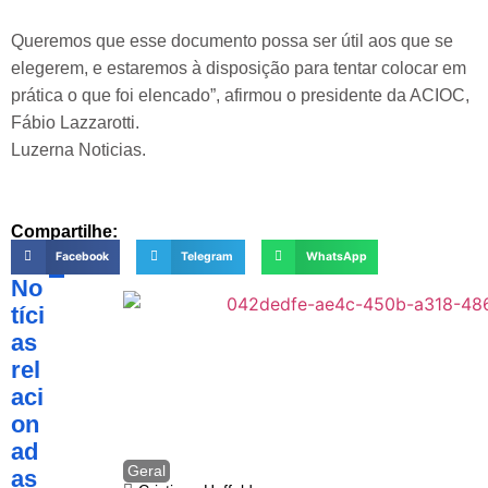
Queremos que esse documento possa ser útil aos que se
elegerem, e estaremos à disposição para tentar colocar em
prática o que foi elencado”, afirmou o presidente da ACIOC,
Fábio Lazzarotti.
Luzerna Noticias.
Compartilhe:
Facebook
Telegram
WhatsApp
No
tíci
as
rel
aci
on
ad
Geral
as