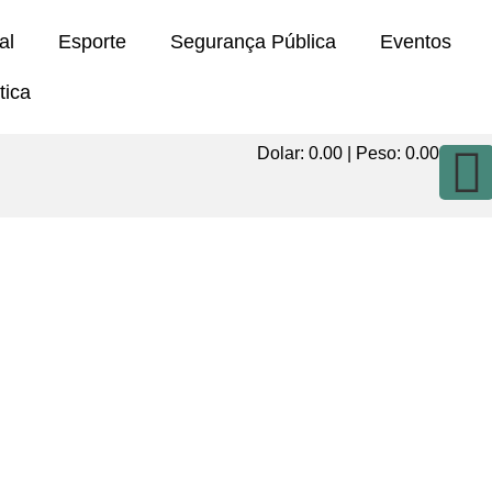
al
Esporte
Segurança Pública
Eventos
tica
Dolar:
0.00
| Peso:
0.00
e Luzerna, integraram a seleção catarinens