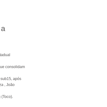
 a
tadual
que consolidam
e sub15, após
za , João
 (Toco).