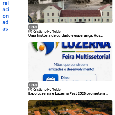
rel
aci
on
ad
Geral
as
Cristiano Hoffelder
Uma história de cuidado e esperança: Hos...
Geral
Cristiano Hoffelder
Expo Luzerna e Luzerna Fest 2026 prometem ...