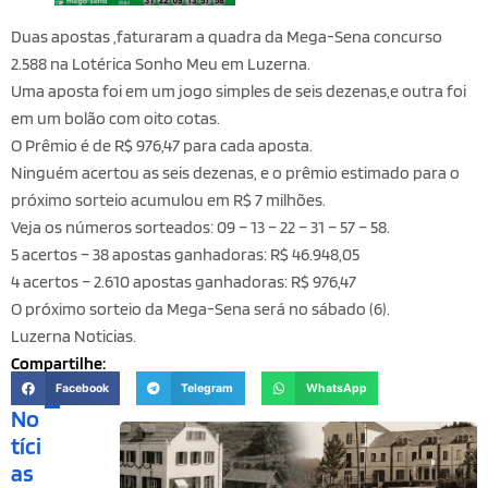
Duas apostas ,faturaram a quadra da Mega-Sena concurso
2.588 na Lotérica Sonho Meu em Luzerna.
Uma aposta foi em um jogo simples de seis dezenas,e outra foi
em um bolão com oito cotas.
O
Prêmio é de R$ 976,47 para cada aposta.
Ninguém acertou as seis dezenas, e o prêmio estimado para o
próximo sorteio acumulou em R$ 7 milhões.
Veja os números sorteados: 09 – 13 – 22 – 31 – 57 – 58.
5 acertos – 38 apostas ganhadoras: R$ 46.948,05
4 acertos – 2.610 apostas ganhadoras: R$ 976,47
O próximo sorteio da Mega-Sena será no sábado (6).
Luzerna Noticias.
Compartilhe:
Facebook
Telegram
WhatsApp
No
tíci
as