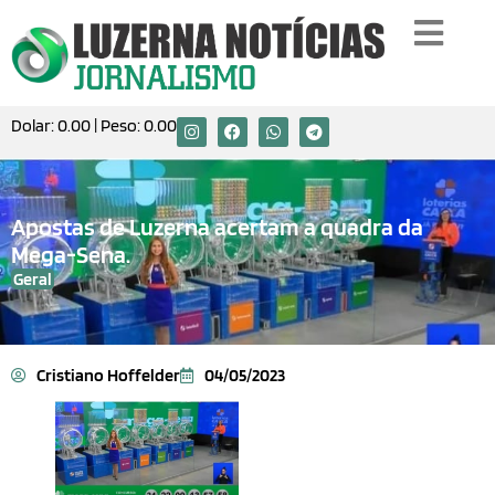
Dolar:
0.00
| Peso:
0.00
Apostas de Luzerna acertam a quadra da
Mega-Sena.
Geral
Cristiano Hoffelder
04/05/2023