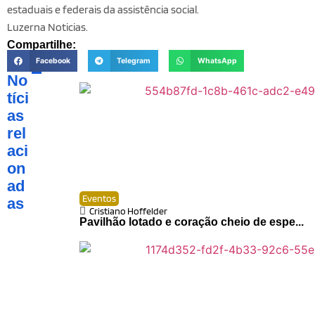
estaduais e federais da assistência social.
Luzerna Noticias.
Compartilhe:
Facebook
Telegram
WhatsApp
No
tíci
as
rel
aci
on
ad
Eventos
as
Cristiano Hoffelder
Pavilhão lotado e coração cheio de espe...