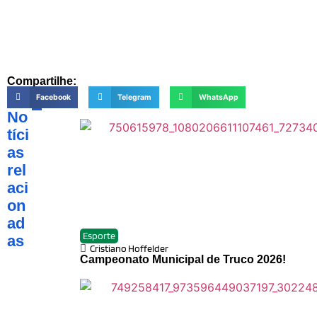
Compartilhe:
Facebook
Telegram
WhatsApp
No
tíci
as
rel
aci
on
ad
Esporte
as
Cristiano Hoffelder
Campeonato Municipal de Truco 2026!