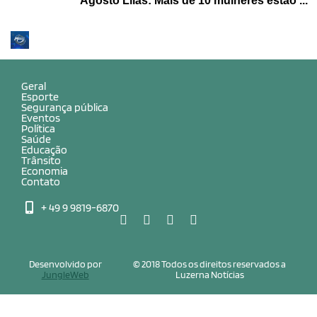
Agosto Lilás: Mais de 10 mulheres estão ...
Geral
Esporte
Segurança pública
Eventos
Política
Saúde
Educação
Trânsito
Economia
Contato
+ 49 9 9819-6870
Desenvolvido por
© 2018 Todos os direitos reservados a
JungleWeb
Luzerna Notícias