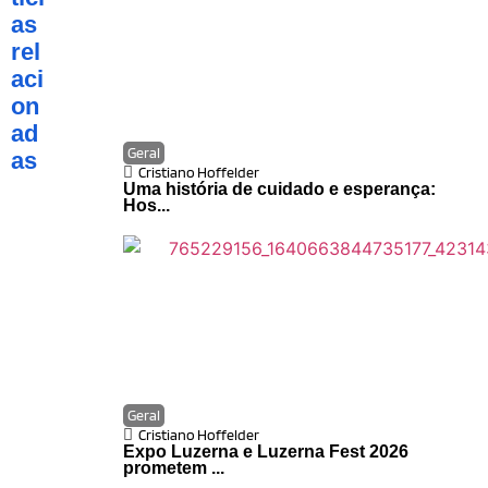
as
rel
aci
on
ad
Geral
as
Cristiano Hoffelder
Uma história de cuidado e esperança:
Hos...
Geral
Cristiano Hoffelder
Expo Luzerna e Luzerna Fest 2026
prometem ...