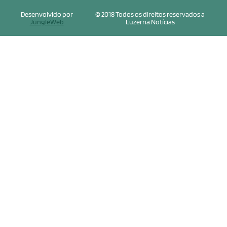
Desenvolvido por
© 2018 Todos os direitos reservados a
JungleWeb
Luzerna Notícias