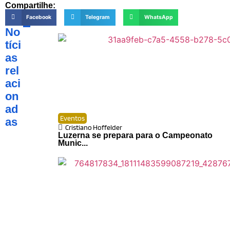
Compartilhe:
Facebook
Telegram
WhatsApp
No
tíci
as
rel
aci
on
ad
Eventos
as
Cristiano Hoffelder
Luzerna se prepara para o Campeonato
Munic...