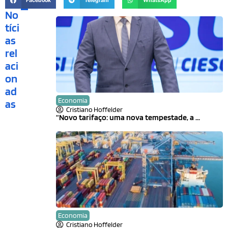
Facebook
Telegram
WhatsApp
No
tíci
as
rel
aci
on
ad
Economia
as
Cristiano Hoffelder
“Novo tarifaço: uma nova tempestade, a ...
Economia
Cristiano Hoffelder