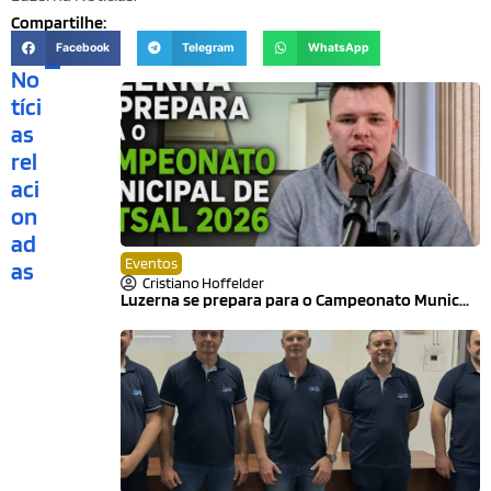
Compartilhe:
Facebook
Telegram
WhatsApp
No
tíci
as
rel
aci
on
ad
Eventos
as
Cristiano Hoffelder
Luzerna se prepara para o Campeonato Munic...