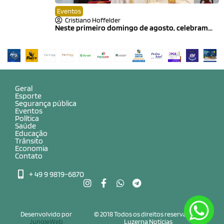
Eventos
Cristiano Hoffelder
Neste primeiro domingo de agosto, celebram...
Geral
Esporte
Segurança pública
Eventos
Política
Saúde
Educação
Trânsito
Economia
Contato
+ 49 9 9819-6870
Desenvolvido por
© 2018 Todos os direitos reservados a
JungleWeb
Luzerna Notícias