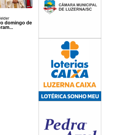
felder
ro domingo de
ram...