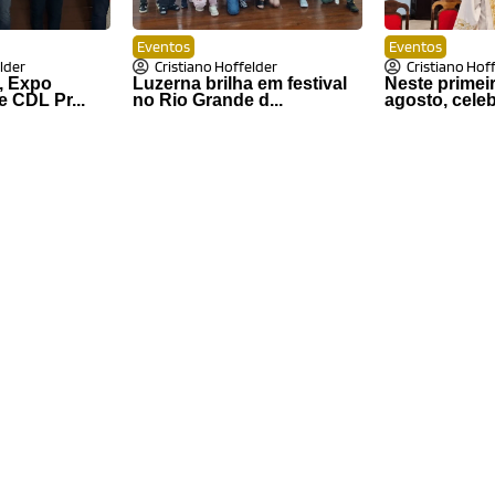
Eventos
Eventos
lder
Cristiano Hoffelder
Cristiano Hof
a, Expo
Luzerna brilha em festival
Neste primei
 CDL Pr...
no Rio Grande d...
agosto, celeb