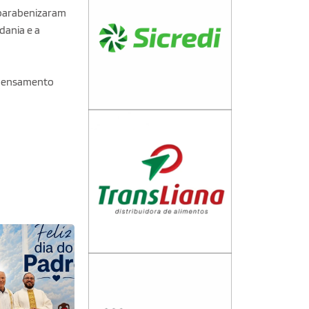
 parabenizaram
dania e a
o pensamento