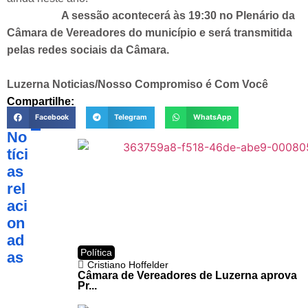
A sessão acontecerá às 19:30 no Plenário da
Câmara de Vereadores do município e será transmitida
pelas redes sociais da Câmara.
Luzerna Noticias/Nosso Compromiso é Com Você
Compartilhe:
Facebook
Telegram
WhatsApp
No
tíci
as
rel
aci
on
ad
Política
as
Cristiano Hoffelder
Câmara de Vereadores de Luzerna aprova
Pr...