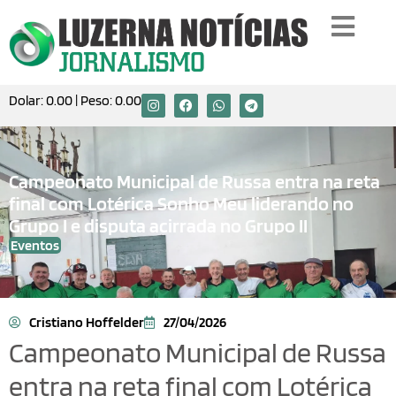
Dolar:
0.00
| Peso:
0.00
Campeonato Municipal de Russa entra na reta
final com Lotérica Sonho Meu liderando no
Grupo I e disputa acirrada no Grupo II
Eventos
Cristiano Hoffelder
27/04/2026
Campeonato Municipal de Russa
entra na reta final com Lotérica