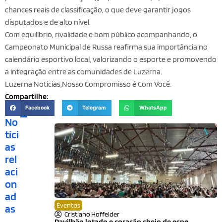
chances reais de classificação, o que deve garantir jogos
disputados e de alto nível.
Com equilíbrio, rivalidade e bom público acompanhando, o
Campeonato Municipal de Russa reafirma sua importância no
calendário esportivo local, valorizando o esporte e promovendo
a integração entre as comunidades de Luzerna.
Luzerna Noticias,Nosso Compromisso é Com Você.
Compartilhe:
Facebook
Telegram
WhatsApp
No
tíci
as
rel
aci
on
ad
Eventos
as
Cristiano Hoffelder
Pavilhão lotado e coração cheio de espe...