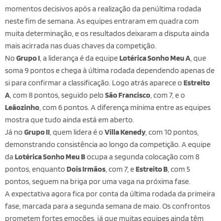
momentos decisivos após a realização da penúltima rodada
neste fim de semana. As equipes entraram em quadra com
muita determinação, e os resultados deixaram a disputa ainda
mais acirrada nas duas chaves da competição.
No
Grupo I
, a liderança é da equipe
Lotérica Sonho Meu A
, que
soma 9 pontos e chega à última rodada dependendo apenas de
si para confirmar a classificação. Logo atrás aparece o
Estreito
A
, com 8 pontos, seguido pelo
São Francisco
, com 7, e o
Leãozinho
, com 6 pontos. A diferença mínima entre as equipes
mostra que tudo ainda está em aberto.
Já no
Grupo II
, quem lidera é o
Villa Kenedy
, com 10 pontos,
demonstrando consistência ao longo da competição. A equipe
da
Lotérica Sonho Meu B
ocupa a segunda colocação com 8
pontos, enquanto
Dois Irmãos
, com 7, e
Estreito B
, com 5
pontos, seguem na briga por uma vaga na próxima fase.
A expectativa agora fica por conta da última rodada da primeira
fase, marcada para a segunda semana de maio. Os confrontos
prometem fortes emoções, já que muitas equipes ainda têm