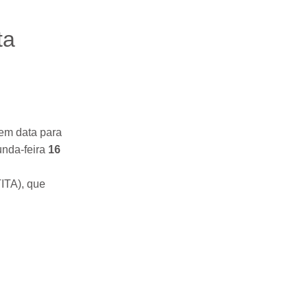
ta
tem data para
nda-feira
16
ITA), que