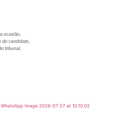
sa ocasião,
e do candidato,
o tribunal.