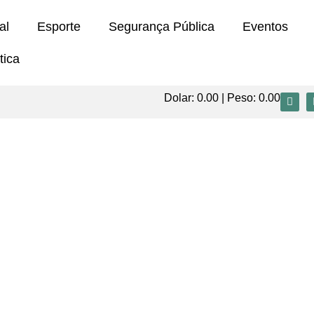
al
Esporte
Segurança Pública
Eventos
tica
Dolar:
0.00
| Peso:
0.00
serão diplomados nesta segunda-feira ( 16