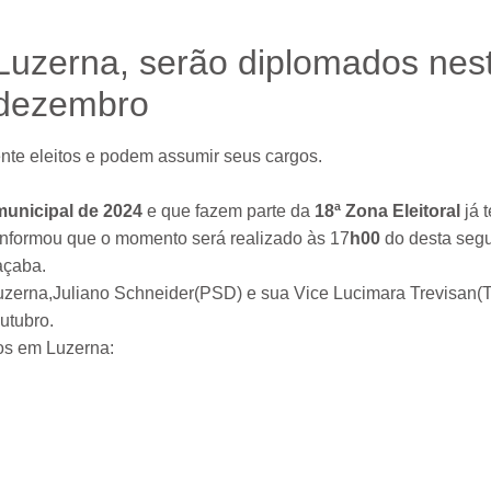
Luzerna, serão diplomados nes
 dezembro
nte eleitos e podem assumir seus cargos.
municipal de 2024
e que fazem parte da
18ª Zona Eleitoral
já 
nformou que o momento será realizado às 17
h00
do desta segu
açaba.
Luzerna,Juliano Schneider(PSD) e sua Vice Lucimara Trevisan(T
utubro.
os em Luzerna: