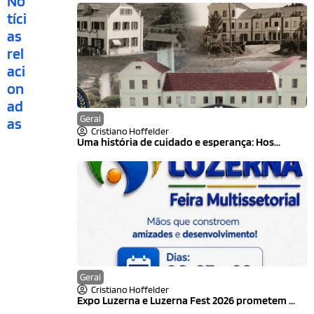
No
tíci
as
rel
aci
on
ad
Geral
as
Cristiano Hoffelder
Uma história de cuidado e esperança: Hos...
Geral
Cristiano Hoffelder
Expo Luzerna e Luzerna Fest 2026 prometem ...