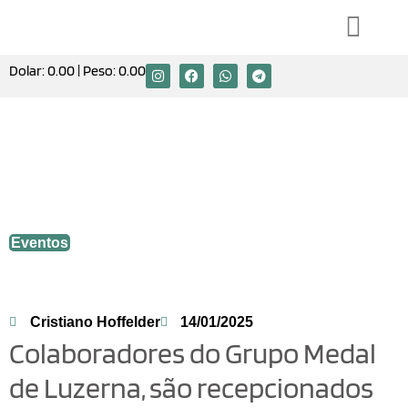
Dolar:
0.00
| Peso:
0.00
Colaboradores do Grupo Medal de
Luzerna, são recepcionados com café da
manhã após o período de férias
coletivas.
Eventos
Cristiano Hoffelder
14/01/2025
Colaboradores do Grupo Medal
de Luzerna, são recepcionados