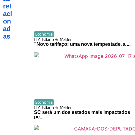
rel
aci
on
ad
Economia
as
Cristiano Hoffelder
“Novo tarifaço: uma nova tempestade, a ...
Economia
Cristiano Hoffelder
SC será um dos estados mais impactados
pe...