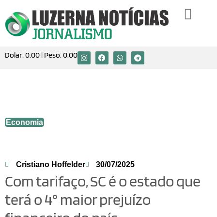
Dolar:
0.00
| Peso:
0.00
Com tarifaço, SC é o estado que terá o 4°
maior prejuízo financeiro do país
Economia
Cristiano Hoffelder
30/07/2025
Com tarifaço, SC é o estado que
terá o 4° maior prejuízo