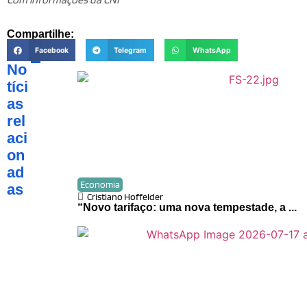
Compartilhe:
Facebook
Telegram
WhatsApp
No
tíci
as
rel
aci
on
ad
Economia
as
Cristiano Hoffelder
“Novo tarifaço: uma nova tempestade, a ...