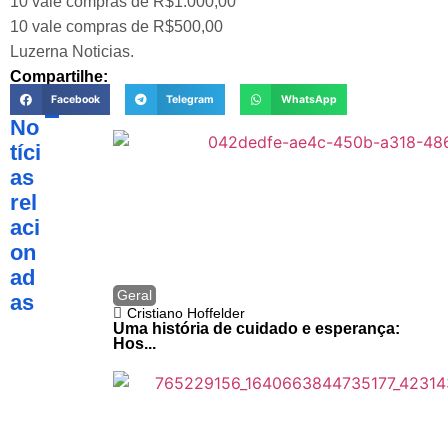
10 vale compras de R$1.000,00
10 vale compras de R$500,00
Luzerna Noticias.
Compartilhe:
Facebook
Telegram
WhatsApp
No
tíci
as
rel
aci
on
ad
Geral
as
Cristiano Hoffelder
Uma história de cuidado e esperança:
Hos...