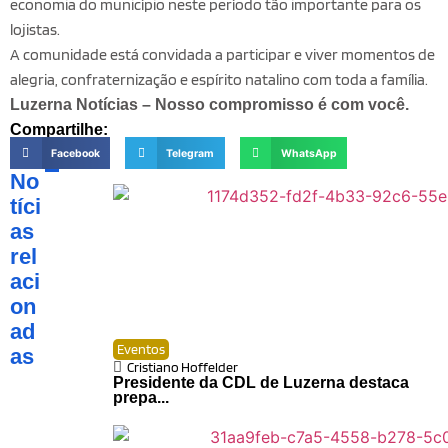
economia do município neste período tão importante para os
lojistas.
A comunidade está convidada a participar e viver momentos de
alegria, confraternização e espírito natalino com toda a família.
Luzerna Notícias – Nosso compromisso é com você.
Compartilhe:
Facebook
Telegram
WhatsApp
No
tíci
as
rel
aci
on
ad
Eventos
as
Cristiano Hoffelder
Presidente da CDL de Luzerna destaca
prepa...