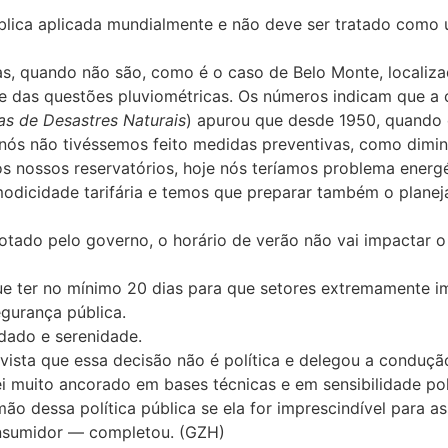
pública aplicada mundialmente e não deve ser tratado como
icas, quando não são, como é o caso de Belo Monte, localiz
 das questões pluviométricas. Os números indicam que a cr
as de Desastres Naturais
) apurou que desde 1950, quando e
se nós não tivéssemos feito medidas preventivas, como dimi
nossos reservatórios, hoje nós teríamos problema energét
 modicidade tarifária e temos que preparar também o pla
adotado pelo governo, o horário de verão não vai impactar 
ue ter no mínimo 20 dias para que setores extremamente i
gurança pública.
dado e serenidade.
evista que essa decisão não é política e delegou a conduçã
i muito ancorado em bases técnicas e em sensibilidade pol
ão dessa política pública se ela for imprescindível para as
nsumidor — completou. (GZH)