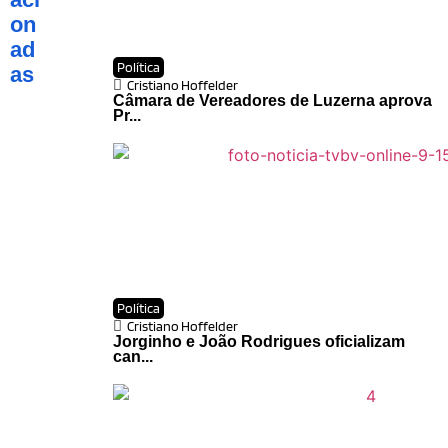
on
ad
Política
as
Cristiano Hoffelder
Câmara de Vereadores de Luzerna aprova
Pr...
Política
Cristiano Hoffelder
Jorginho e João Rodrigues oficializam
can...