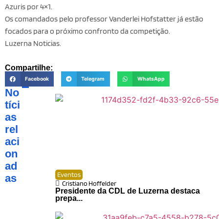
Azuris por 4×1.
Os comandados pelo professor Vanderlei Hofstatter já estão
focados para o próximo confronto da competição.
Luzerna Noticias.
Compartilhe:
Facebook
Telegram
WhatsApp
No
tíci
as
rel
aci
on
ad
Eventos
as
Cristiano Hoffelder
Presidente da CDL de Luzerna destaca
prepa...