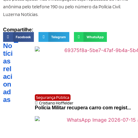
anônima pelo telefone 190 ou pelo número da Polícia Civil.
Luzerna Noticias.
Compartilhe:
Facebook
Telegram
WhatsApp
No
tíci
as
rel
aci
on
ad
Segurança Pública
as
Cristiano Hoffelder
Polícia Militar recupera carro com regist...