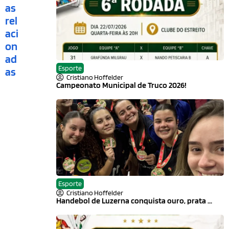
as
rel
aci
on
ad
Esporte
as
Cristiano Hoffelder
Campeonato Municipal de Truco 2026!
Esporte
Cristiano Hoffelder
Handebol de Luzerna conquista ouro, prata ...