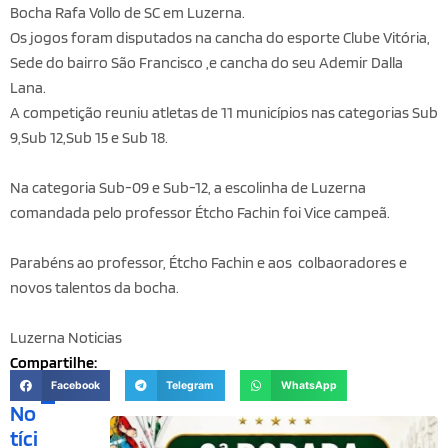
Bocha Rafa Vollo de SC em Luzerna.
Os jogos foram disputados na cancha do esporte Clube Vitória,
Sede do bairro São Francisco ,e cancha do seu Ademir Dalla
Lana.
A competição reuniu atletas de 11 municípios nas categorias Sub
9,Sub 12,Sub 15 e Sub 18.
Na categoria Sub-09 e Sub-12, a escolinha de Luzerna
comandada pelo professor Étcho Fachin foi Vice campeã.
Parabéns ao professor, Étcho Fachin e aos colbaoradores e
novos talentos da bocha.
Luzerna Noticias
Compartilhe:
Facebook
Telegram
WhatsApp
No
tíci