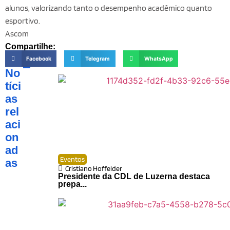
alunos, valorizando tanto o desempenho acadêmico quanto
esportivo.
Ascom
Compartilhe:
Facebook
Telegram
WhatsApp
No
tíci
as
rel
aci
on
ad
Eventos
as
Cristiano Hoffelder
Presidente da CDL de Luzerna destaca
prepa...