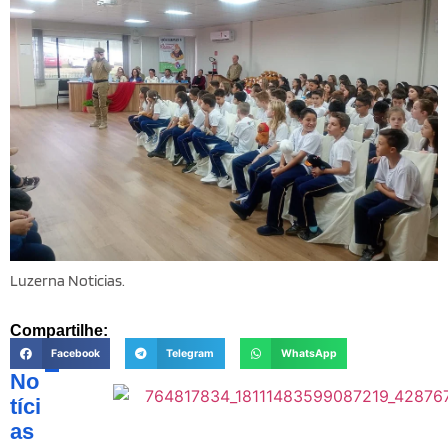
Luzerna Noticias.
Compartilhe:
Facebook
Telegram
WhatsApp
No
tíci
as