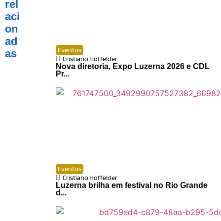
rel
aci
on
ad
Eventos
as
Cristiano Hoffelder
Nova diretoria, Expo Luzerna 2026 e CDL
Pr...
Eventos
Cristiano Hoffelder
Luzerna brilha em festival no Rio Grande
d...