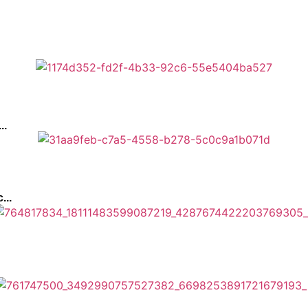
..
...