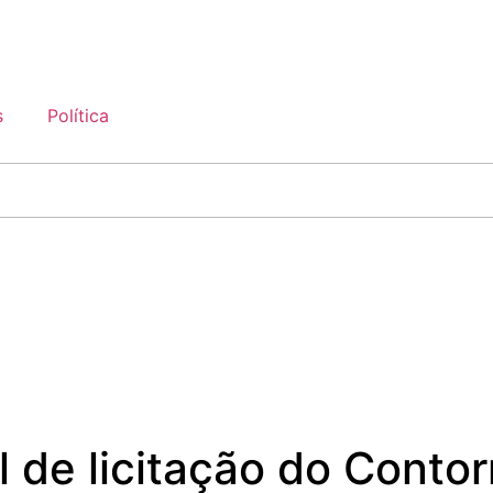
s
Política
l de licitação do Conto