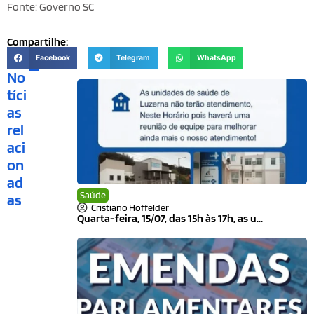
Fonte: Governo SC
Compartilhe:
Facebook
Telegram
WhatsApp
No
tíci
as
rel
aci
on
ad
Saúde
as
Cristiano Hoffelder
Quarta-feira, 15/07, das 15h às 17h, as u...