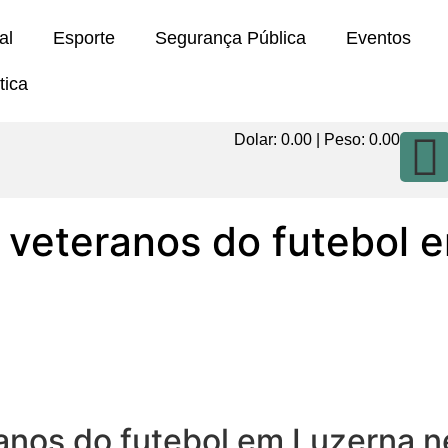
al
Esporte
Segurança Pública
Eventos
tica
Dolar:
0.00
| Peso:
0.00
 veteranos do futebol 
anos do futebol em Luzerna 