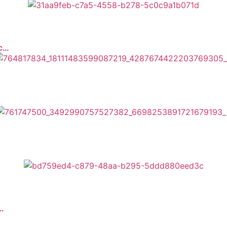
...
.