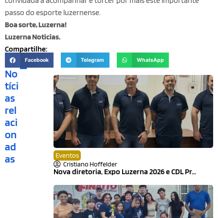
convidada a acompanhar e torcer por mais este importante
passo do esporte luzernense.
Boa sorte, Luzerna!
Luzerna Noticias.
Compartilhe:
Facebook
Telegram
WhatsApp
No
tíci
as
rel
aci
on
ad
Eventos
as
Cristiano Hoffelder
Nova diretoria, Expo Luzerna 2026 e CDL Pr...