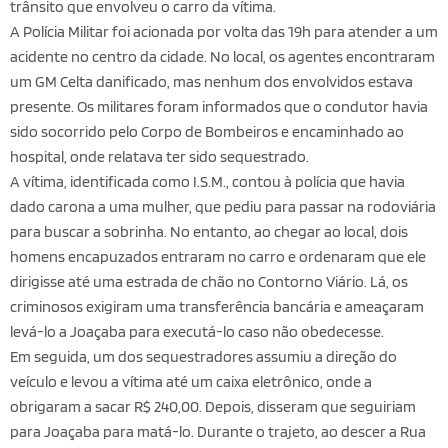
trânsito que envolveu o carro da vítima.
A Polícia Militar foi acionada por volta das 19h para atender a um
acidente no centro da cidade. No local, os agentes encontraram
um GM Celta danificado, mas nenhum dos envolvidos estava
presente. Os militares foram informados que o condutor havia
sido socorrido pelo Corpo de Bombeiros e encaminhado ao
hospital, onde relatava ter sido sequestrado.
A vítima, identificada como I.S.M., contou à polícia que havia
dado carona a uma mulher, que pediu para passar na rodoviária
para buscar a sobrinha. No entanto, ao chegar ao local, dois
homens encapuzados entraram no carro e ordenaram que ele
dirigisse até uma estrada de chão no Contorno Viário. Lá, os
criminosos exigiram uma transferência bancária e ameaçaram
levá-lo a Joaçaba para executá-lo caso não obedecesse.
Em seguida, um dos sequestradores assumiu a direção do
veículo e levou a vítima até um caixa eletrônico, onde a
obrigaram a sacar R$ 240,00. Depois, disseram que seguiriam
para Joaçaba para matá-lo. Durante o trajeto, ao descer a Rua