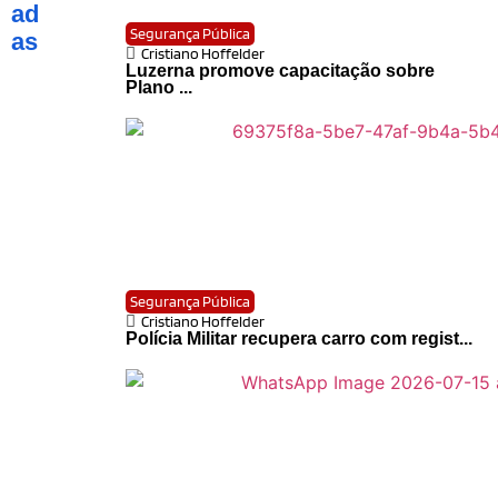
ad
Segurança Pública
as
Cristiano Hoffelder
Luzerna promove capacitação sobre
Plano ...
Segurança Pública
Cristiano Hoffelder
Polícia Militar recupera carro com regist...