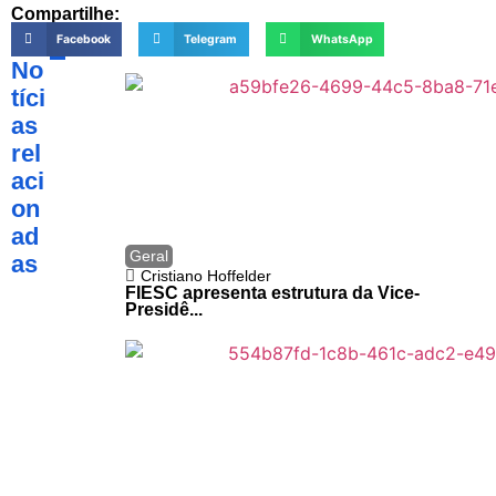
Compartilhe:
Facebook
Telegram
WhatsApp
No
tíci
as
rel
aci
on
ad
Geral
as
Cristiano Hoffelder
FIESC apresenta estrutura da Vice-
Presidê...