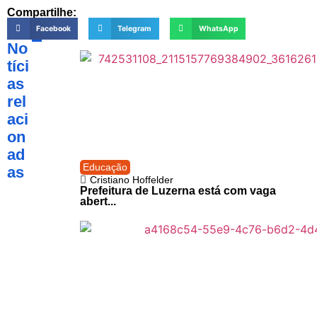
Compartilhe:
Facebook
Telegram
WhatsApp
No
tíci
as
rel
aci
on
ad
Educação
as
Cristiano Hoffelder
Prefeitura de Luzerna está com vaga
abert...