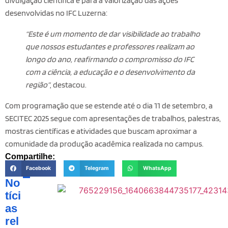
divulgação científica e para a valorização das ações
desenvolvidas no IFC Luzerna:
“Este é um momento de dar visibilidade ao trabalho
que nossos estudantes e professores realizam ao
longo do ano, reafirmando o compromisso do IFC
com a ciência, a educação e o desenvolvimento da
região”
, destacou.
Com programação que se estende até o dia 11 de setembro, a
SECITEC 2025 segue com apresentações de trabalhos, palestras,
mostras científicas e atividades que buscam aproximar a
comunidade da produção acadêmica realizada no campus.
Compartilhe:
Facebook
Telegram
WhatsApp
No
tíci
as
rel