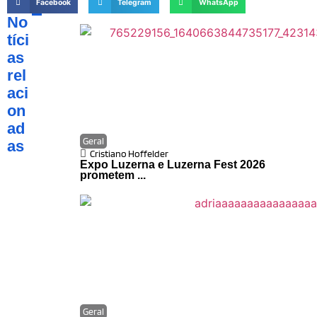
Facebook
Telegram
WhatsApp
No
tíci
as
rel
aci
on
ad
Geral
as
Cristiano Hoffelder
Expo Luzerna e Luzerna Fest 2026
prometem ...
Geral