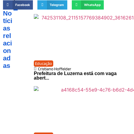
Facebook
Telegram
WhatsApp
No
tíci
as
rel
aci
on
ad
Educação
as
Cristiano Hoffelder
Prefeitura de Luzerna está com vaga
abert...