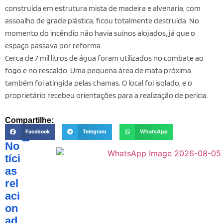
construída em estrutura mista de madeira e alvenaria, com
assoalho de grade plástica, ficou totalmente destruída. No
momento do incêndio não havia suínos alojados, já que o
espaço passava por reforma.
Cerca de 7 mil litros de água foram utilizados no combate ao
fogo e no rescaldo. Uma pequena área de mata próxima
também foi atingida pelas chamas. O local foi isolado, e o
proprietário recebeu orientações para a realização de perícia.
Compartilhe:
Facebook
Telegram
WhatsApp
No
tíci
as
rel
aci
on
ad