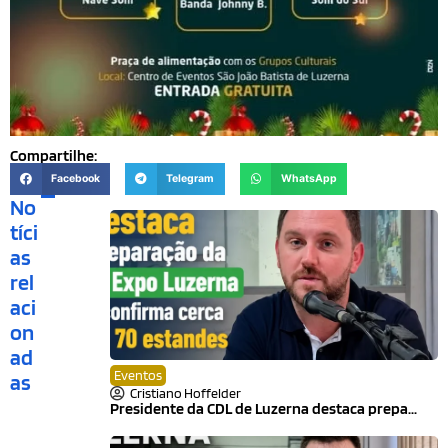
Compartilhe:
Facebook
Telegram
WhatsApp
No
tíci
as
rel
aci
on
ad
Eventos
as
Cristiano Hoffelder
Presidente da CDL de Luzerna destaca prepa...