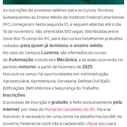
As inscrições do processo seletivo para os Cursos Técnicos
Subsequentes ao Ensino Médio do Instituto Federal Catarinense
(IFC) começaram nesta segunda (7), e seguem abertas até o dia
10 de novembro. São oferecidas 570 vagas, distribuídas entre
nove dos 15 campi do IFC, para dez cursos totalmente gratuitos,
voltados
.
para quem já terminou o ensino médio
No caso do Campus
, são ofertados os cursos
Luzerna
de
Industrial e
, e as aulas ocorrerão no
Automação
Mecânica
período
, a partir de fevereiro de
.
noturno
2025
Nos outros campi, há oportunidades em Administração,
Agropecuária, Agrimensura, Cervejaria, Defesa Civil (EaD),
Edificações, Eletrotécnica e Segurança do Trabalho.
Inscrições
O processo de inscrição é
, e feito exclusivamente
gratuito
pela
, por meio do
Portal do Candidato do IFC
. Para se
internet
inscrever, é necessário ter uma conta na plataforma Gov.BR, do
Governo Federal (se você não é cadastrado,
clique aqui
para