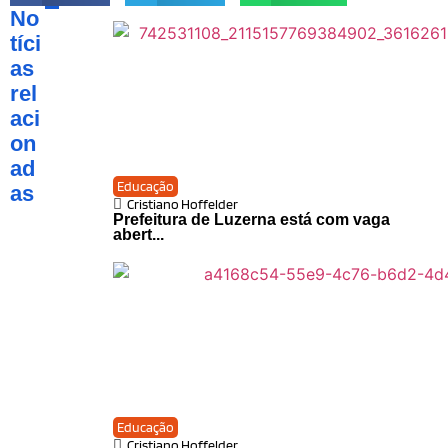
No
tíci
as
rel
aci
on
ad
Educação
as
Cristiano Hoffelder
Prefeitura de Luzerna está com vaga
abert...
Educação
Cristiano Hoffelder