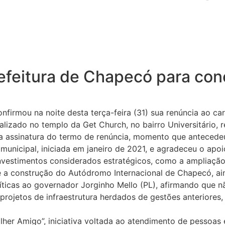
efeitura de Chapecó para con
firmou na noite desta terça-feira (31) sua renúncia ao ca
lizado no templo da Get Church, no bairro Universitário, r
 a assinatura do termo de renúncia, momento que antecede
municipal, iniciada em janeiro de 2021, e agradeceu o apo
investimentos considerados estratégicos, como a ampliaçã
 a construção do Autódromo Internacional de Chapecó, a
icas ao governador Jorginho Mello (PL), afirmando que nã
projetos de infraestrutura herdados de gestões anteriores
lher Amigo”, iniciativa voltada ao atendimento de pessoas 