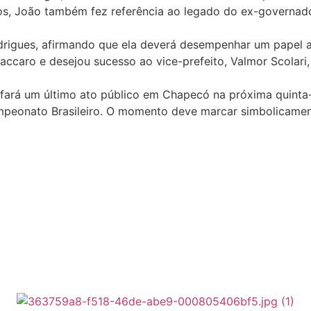
 João também fez referência ao legado do ex-governador L
rigues, afirmando que ela deverá desempenhar um papel a
ccaro e desejou sucesso ao vice-prefeito, Valmor Scolar
rá um último ato público em Chapecó na próxima quinta-fei
peonato Brasileiro. O momento deve marcar simbolicamente