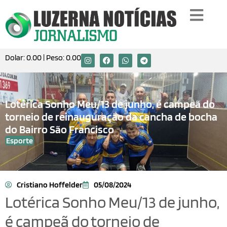
Dolar:
0.00
| Peso:
0.00
Lotérica Sonho Meu/13 de junho, é campeã do
torneio de reinauguração da cancha de bocha
do Bairro São Francisco
Esporte
Cristiano Hoffelder
05/08/2024
Lotérica Sonho Meu/13 de junho,
é campeã do torneio de