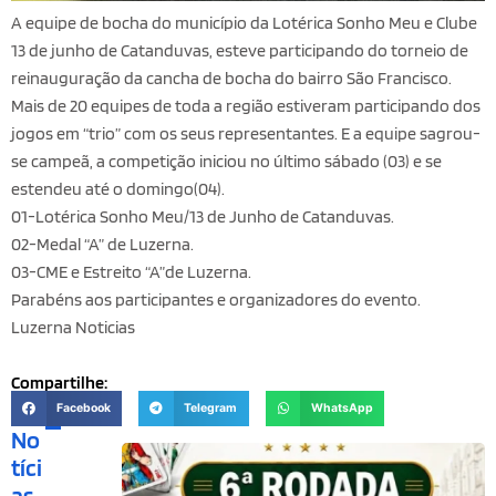
A equipe de bocha do município da Lotérica Sonho Meu e Clube
13 de junho de Catanduvas, esteve participando do torneio de
reinauguração da cancha de bocha do bairro São Francisco.
Mais de 20 equipes de toda a região estiveram participando dos
jogos em “trio” com os seus representantes. E a equipe sagrou-
se campeã, a competição iniciou no último sábado (03) e se
estendeu até o domingo(04).
01-Lotérica Sonho Meu/13 de Junho de Catanduvas.
02-Medal “A” de Luzerna.
03-CME e Estreito “A”de Luzerna.
Parabéns aos participantes e organizadores do evento.
Luzerna Noticias
Compartilhe:
Facebook
Telegram
WhatsApp
No
tíci
as