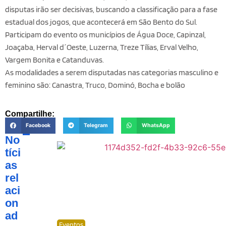
disputas irão ser decisivas, buscando a classificação para a fase
estadual dos jogos, que acontecerá em São Bento do Sul.
Participam do evento os municípios de Água Doce, Capinzal,
Joaçaba, Herval d´Oeste, Luzerna, Treze Tílias, Erval Velho,
Vargem Bonita e Catanduvas.
As modalidades a serem disputadas nas categorias masculino e
feminino são: Canastra, Truco, Dominó, Bocha e bolão
Compartilhe:
Facebook
Telegram
WhatsApp
No
tíci
as
rel
aci
on
ad
Eventos