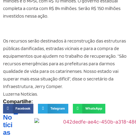
milhões e o MPSC com R$ 10 milhões. O governo estadual
completa a conta com R$ 84 milhões. Serão R$ 150 milhões
investidos nessa ação.
Os recursos serão destinados à reconstrução das estruturas
públicas danificadas, estradas vicinais e para a compra de
equipamentos que ajudem no trabalho de recuperação. “São
recursos emergências para as prefeituras para darmos
qualidade de vida para os catarinenses. Nosso estado vai
superar mais essa situação difícil”, disse o secretário da
Infraestrutura, Jerry Comper.
Luzerna Noticias.
Compartilhe:
Facebook
Telegram
WhatsApp
No
tíci
as