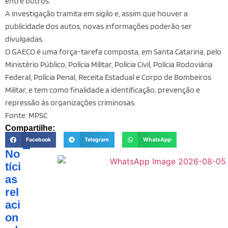
entre outros.
A investigação tramita em sigilo e, assim que houver a
publicidade dos autos, novas informações poderão ser
divulgadas.
O GAECO é uma força-tarefa composta, em Santa Catarina, pelo
Ministério Público, Polícia Militar, Polícia Civil, Polícia Rodoviária
Federal, Polícia Penal, Receita Estadual e Corpo de Bombeiros
Militar, e tem como finalidade a identificação, prevenção e
repressão às organizações criminosas.
Fonte: MPSC
Compartilhe:
Facebook
Telegram
WhatsApp
No
tíci
as
rel
aci
on