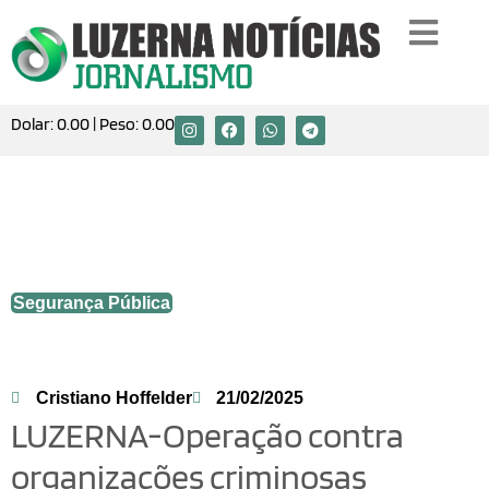
Dolar:
0.00
| Peso:
0.00
LUZERNA-Operação contra organizações
criminosas cumpre ordem judicial em
Luzerna e outras cidades do Oeste
Segurança Pública
Cristiano Hoffelder
21/02/2025
LUZERNA-Operação contra
organizações criminosas