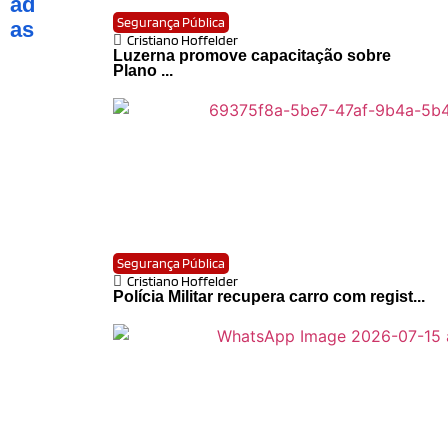
ad
Segurança Pública
as
Cristiano Hoffelder
Luzerna promove capacitação sobre
Plano ...
Segurança Pública
Cristiano Hoffelder
Polícia Militar recupera carro com regist...