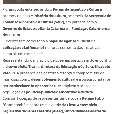
Florianópolis está sediando o
Fórum de Incentivo à Cultura
,
promovido pelo
Ministério da Cultura
, por meio da
Secretaria de
Fomento e Incentivo à Cultura (Sefic)
, em parceria com o
Governo do Estado de Santa Catarina
e a
Fundação Catarinense
de Cultura
.
O evento tem como foco o
papel do agente cultural
e a
aplicação da Lei Rouanet
no fortalecimento das iniciativas
culturais em todo o país.
Representando o município de
Luzerna
, participam do encontro
a
vice-prefeita Tita
e a
diretora de Educação e Cultura, Elisabete
Parolin
. A presença das gestoras reforça o compromisso do
município com o
desenvolvimento cultural
e a busca constante
por
conhecimento e parcerias
que ampliem o acesso da
população às
políticas públicas de incentivo à cultura
.
Com participação de representantes de toda a
Região Sul
, o
fórum também conta com o apoio da
Fiesc
,
Assembleia
Legislativa de Santa Catarina (Alesc)
,
Universidade Federal de