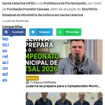
Santa Catarina (UFSC)
e da
Prefeitura de Florianópolis
, por meio
da
Fundação Franklin Cascaes
, além da atuação do
Escritório
Estadual do Ministério da Cultura em Santa Catarina
.
Luzerna Noticias.
Compartilhe:
Facebook
Telegram
WhatsApp
No
tíci
as
rel
aci
on
ad
Eventos
as
Cristiano Hoffelder
Luzerna se prepara para o Campeonato Munic...